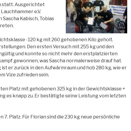
statt. Ausgerichtet
 Lauchhammer e.V.
n Sascha Kabisch, Tobias
reten.
ichtsklasse -120 kg mit 260 gehobenen Kilo geholt.
orstellungen. Den ersten Versuch mit 255 kg und den
gültig und konnte so nicht mehr den erstplatzierten
tkampf gewonnen, was Sascha normalerweise drauf hat.
 ist er zurück in den Aufwärmraum und hob 280 kg, wie er
em Vize zufrieden sein.
iten Platz mit gehobenen 325 kg in der Gewichtsklasse +
ging es knapp zu. Er bestätigte seine Leistung vom letzten
 7. Platz. Für Florian sind die 230 kg neue persönliche