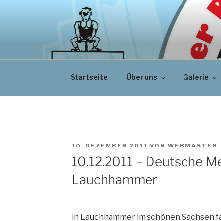
Zum
Inhalt
springen
Startseite
Über uns
Galerie
VERÖFFENTLICHT
10. DEZEMBER 2011
VON
WEBMASTER
AM
10.12.2011 – Deutsche Me
Lauchhammer
In Lauchhammer im schönen Sachsen fan