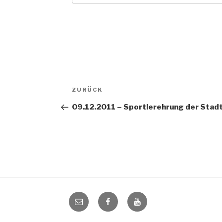
Beitragsnavigation
Vorheriger
ZURÜCK
Beitrag
09.12.2011 – Sportlerehrung der Stad
E-
Facebook
youtube
Mail