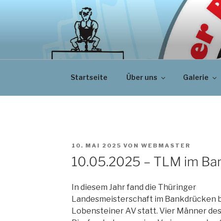
Zum
Inhalt
springen
Startseite
Über uns
Galerie
VERÖFFENTLICHT
10. MAI 2025
VON
WEBMASTER
AM
10.05.2025 – TLM im Ban
In diesem Jahr fand die Thüringer
Landesmeisterschaft im Bankdrücken 
Lobensteiner AV statt. Vier Männer de