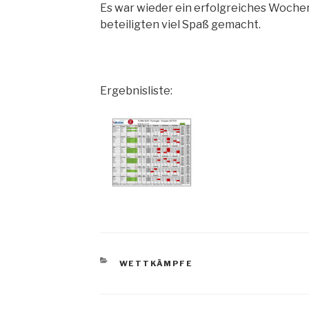
Es war wieder ein erfolgreiches Woche
beteiligten viel Spaß gemacht.
Ergebnisliste:
KATEGORIEN
WETTKÄMPFE