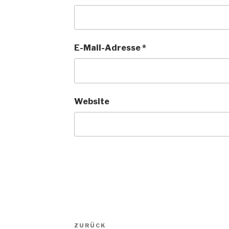
E-Mail-Adresse
*
Website
Beitragsnavigation
Vorheriger
ZURÜCK