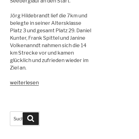
Seeberglauf an den Start.
Jörg Hildebrandt lief die 7km und
belegte in seiner Altersklasse
Platz 3 und gesamt Platz 29. Daniel
Kunter, Frank Spittel und Janine
Volkenanndt nahmen sich die 14
km Strecke vor und kamen
glücklich und zufrieden wieder im
Ziel an.
„03.11.2024
weiterlesen
–
3.
Seeberglauf“
Suchen
Suchen
nach: