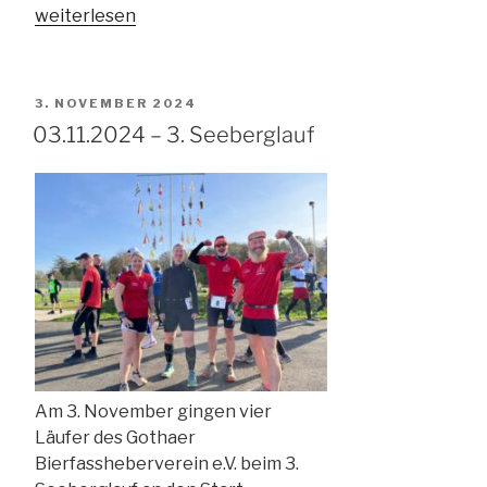
„01.
weiterlesen
–
03.11.2024
–
VERÖFFENTLICHT
3. NOVEMBER 2024
Deutsche
AM
03.11.2024 – 3. Seeberglauf
Meisterschaft
im
Bankdrücken
in
Greifswald“
Am 3. November gingen vier
Läufer des Gothaer
Bierfassheberverein e.V. beim 3.