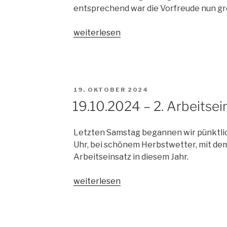
entsprechend war die Vorfreude nun gr
„27.10.2024
weiterlesen
–
Frankfurt
Marathon“
VERÖFFENTLICHT
19. OKTOBER 2024
AM
19.10.2024 – 2. Arbeitsei
Letzten Samstag begannen wir pünktli
Uhr, bei schönem Herbstwetter, mit de
Arbeitseinsatz in diesem Jahr.
„19.10.2024
weiterlesen
–
2.
Arbeitseinsatz“