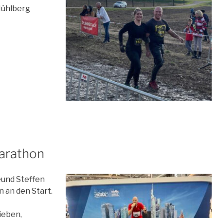
Mühlberg
Marathon
eund Steffen
 an den Start.
ieben,