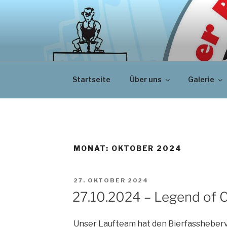
Zum
Inhalt
springen
Startseite
Über uns
Galerie
MONAT:
OKTOBER 2024
VERÖFFENTLICHT
27. OKTOBER 2024
AM
27.10.2024 – Legend of C
Unser Laufteam hat den Bierfassheber