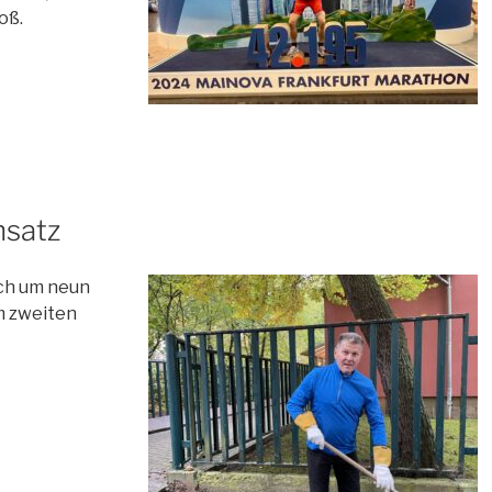
oß.
nsatz
ch um neun
m zweiten