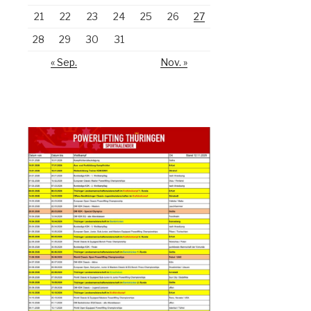
21
22
23
24
25
26
27
28
29
30
31
« Sep.
Nov. »