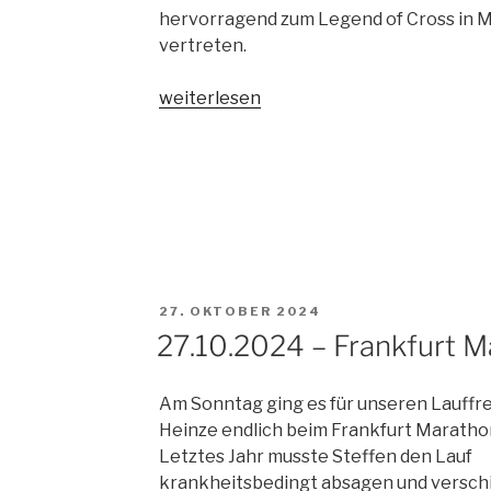
hervorragend zum Legend of Cross in 
vertreten.
„27.10.2024
weiterlesen
–
Legend
of
Cross
in
Mühlberg“
VERÖFFENTLICHT
27. OKTOBER 2024
AM
27.10.2024 – Frankfurt 
Am Sonntag ging es für unseren Lauffr
Heinze endlich beim Frankfurt Marathon
Letztes Jahr musste Steffen den Lauf
krankheitsbedingt absagen und versch