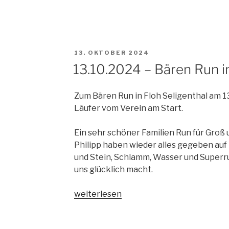
VERÖFFENTLICHT
13. OKTOBER 2024
AM
13.10.2024 – Bären Run in
Zum Bären Run in Floh Seligenthal am 1
Läufer vom Verein am Start.
Ein sehr schöner Familien Run für Groß 
Philipp haben wieder alles gegeben auf
und Stein, Schlamm, Wasser und Superru
uns glücklich macht.
„13.10.2024
weiterlesen
–
Bären