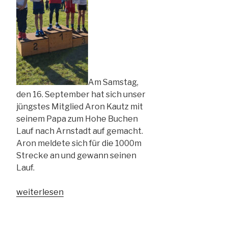
Am Samstag,
den 16. September hat sich unser
jüngstes Mitglied Aron Kautz mit
seinem Papa zum Hohe Buchen
Lauf nach Arnstadt auf gemacht.
Aron meldete sich für die 1000m
Strecke an und gewann seinen
Lauf.
„16.09.2023
weiterlesen
–
Hohe