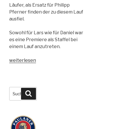
Läufer, als Ersatz für Philipp
Pferner finden der zu diesem Lauf
ausfiel.
Sowohl für Lars wie für Daniel war
es eine Premiere als Staffel bei
einem Lauf anzutreten.
„16.09.2023
weiterlesen
–
10.
Erfurt-
Marathon“
Suchen
Suchen
nach: