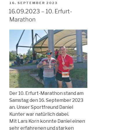
Buchen
VERÖFFENTLICHT
16. SEPTEMBER 2023
Lauf
AM
16.09.2023 – 10. Erfurt-
–
Marathon
Arnstadt“
Der 10. Erfurt-Marathon stand am
Samstag den 16. September 2023
an. Unser Sportfreund Daniel
Kunter war natürlich dabei.
Mit Lars Korn konnte Daniel einen
sehr erfahrenen und starken