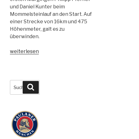
und Daniel Kunter beim
Mommelsteinlauf an den Start. Auf
einer Strecke von 16km und 475
Höhenmeter, galt es zu
überwinden.
„03.09.2023
weiterlesen
–
44.
Mommelsteinlauf“
Suchen
Suchen
nach: