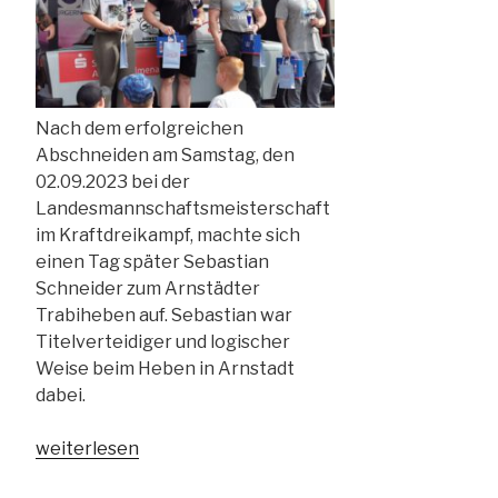
Nach dem erfolgreichen
Abschneiden am Samstag, den
02.09.2023 bei der
Landesmannschaftsmeisterschaft
im Kraftdreikampf, machte sich
einen Tag später Sebastian
Schneider zum Arnstädter
Trabiheben auf. Sebastian war
Titelverteidiger und logischer
Weise beim Heben in Arnstadt
dabei.
„03.09.2023
weiterlesen
–