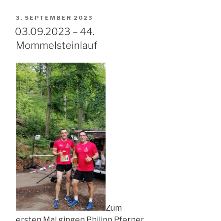
18.
Meisterschaft
VERÖFFENTLICHT
3. SEPTEMBER 2023
im
AM
03.09.2023 – 44.
Trabiheben
Mommelsteinlauf
in
Arnstadt“
Zum
ersten Mal gingen Philipp Pferner