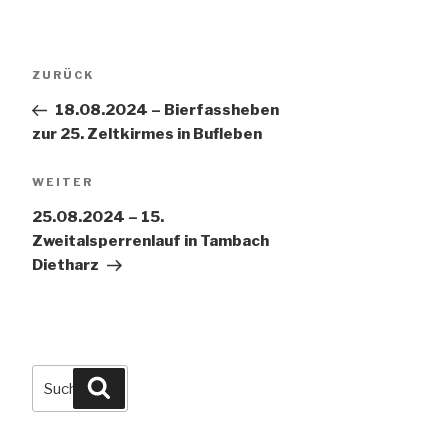
Beitragsnavigation
Vorheriger
ZURÜCK
Beitrag
18.08.2024 – Bierfassheben
zur 25. Zeltkirmes in Bufleben
Nächster
WEITER
Beitrag
25.08.2024 – 15.
Zweitalsperrenlauf in Tambach
Dietharz
Suchen
Suchen
nach: