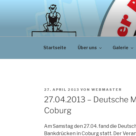
Zum
Inhalt
springen
Startseite
Über uns
Galerie
VERÖFFENTLICHT
27. APRIL 2013
VON
WEBMASTER
AM
27.04.2013 – Deutsche M
Coburg
Am Samstag den 27.04. fand die Deutsc
Bankdrücken in Coburg statt. Der Veran