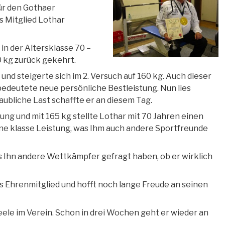
Für den Gothaer
s Mitglied Lothar
in der Altersklasse 70 –
0 kg zurück gekehrt.
und steigerte sich im 2. Versuch auf 160 kg. Auch dieser
bedeutete neue persönliche Bestleistung. Nun lies
aubliche Last schaffte er an diesem Tag.
ung und mit 165 kg stellte Lothar mit 70 Jahren einen
ne klasse Leistung, was Ihm auch andere Sportfreunde
 Ihn andere Wettkämpfer gefragt haben, ob er wirklich
tes Ehrenmitglied und hofft noch lange Freude an seinen
Seele im Verein. Schon in drei Wochen geht er wieder an