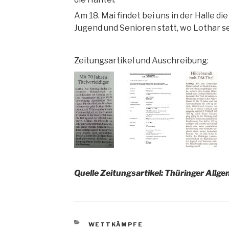
Am 18. Mai findet bei uns in der Halle 
Jugend und Senioren statt, wo Lothar se
Zeitungsartikel und Auschreibung:
Quelle Zeitungsartikel: Thüringer All
KATEGORIEN
WETTKÄMPFE