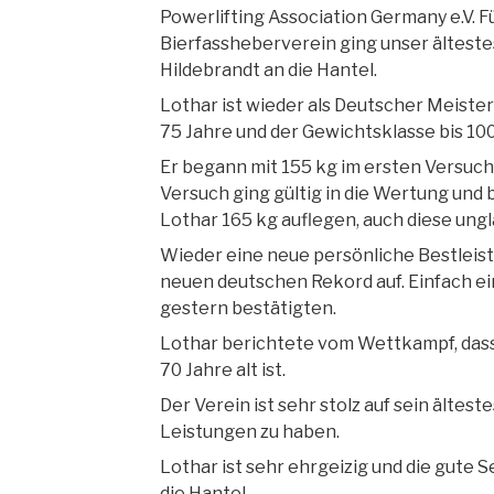
Powerlifting Association Germany e.V. 
Bierfassheberverein ging unser älteste
Hildebrandt an die Hantel.
Lothar ist wieder als Deutscher Meister 
75 Jahre und der Gewichtsklasse bis 10
Er begann mit 155 kg im ersten Versuch 
Versuch ging gültig in die Wertung und 
Lothar 165 kg auflegen, auch diese ungl
Wieder eine neue persönliche Bestleist
neuen deutschen Rekord auf. Einfach ei
gestern bestätigten.
Lothar berichtete vom Wettkampf, dass
70 Jahre alt ist.
Der Verein ist sehr stolz auf sein ältes
Leistungen zu haben.
Lothar ist sehr ehrgeizig und die gute 
die Hantel.