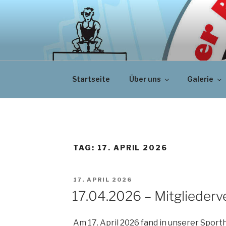
Zum
Inhalt
springen
Startseite
Über uns
Galerie
TAG:
17. APRIL 2026
VERÖFFENTLICHT
17. APRIL 2026
AM
17.04.2026 – Mitgliede
Am 17. April 2026 fand in unserer Sporth