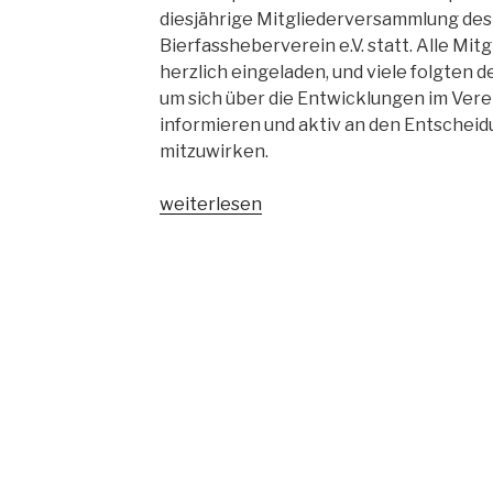
diesjährige Mitgliederversammlung de
Bierfassheberverein e.V. statt. Alle Mit
herzlich eingeladen, und viele folgten d
um sich über die Entwicklungen im Vere
informieren und aktiv an den Entschei
mitzuwirken.
„17.04.2026
weiterlesen
–
Mitgliederversammlung
2026“