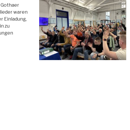
s Gothaer
glieder waren
er Einladung,
in zu
dungen