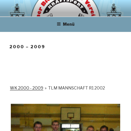
Zum
Inhalt
springen
Menü
2000 – 2009
WK 2000 - 2009
»
TLM MANNSCHAFT R1 2002