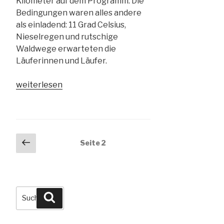
Kilometer auf dem Programm. Die
Bedingungen waren alles andere
als einladend: 11 Grad Celsius,
Nieselregen und rutschige
Waldwege erwarteten die
Läuferinnen und Läufer.
„04.04.2026
weiterlesen
–
45.
Saalfelder
Kulmberglauf“
Seitennummerierung
Vorherige
Seite
2
Seite
der
Beiträge
Suchen
Suchen
nach: